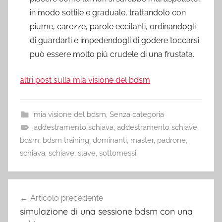
in modo sottile e graduale, trattandolo con
piume, carezze, parole eccitanti, ordinandogli
di guardarti e impedendogli di godere toccarsi
può essere molto più crudele di una frustata.
altri post sulla mia visione del bdsm
mia visione del bdsm
,
Senza categoria
addestramento schiava
,
addestramento schiave
,
bdsm
,
bdsm training
,
dominanti
,
master
,
padrone
,
schiava
,
schiave
,
slave
,
sottomessi
Navigazione
Articolo precedente
articoli
simulazione di una sessione bdsm con una