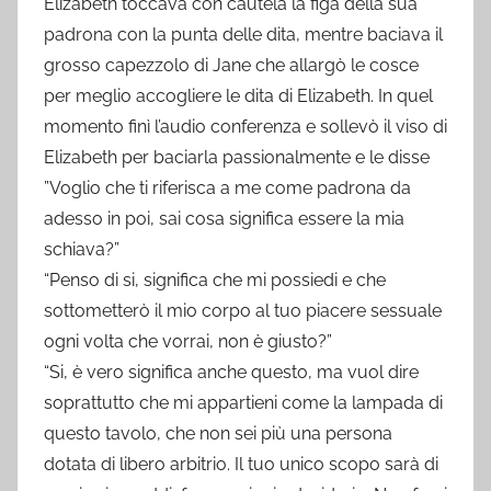
Elizabeth toccava con cautela la figa della sua
padrona con la punta delle dita, mentre baciava il
grosso capezzolo di Jane che allargò le cosce
per meglio accogliere le dita di Elizabeth. In quel
momento finì l’audio conferenza e sollevò il viso di
Elizabeth per baciarla passionalmente e le disse
”Voglio che ti riferisca a me come padrona da
adesso in poi, sai cosa significa essere la mia
schiava?”
“Penso di si, significa che mi possiedi e che
sottometterò il mio corpo al tuo piacere sessuale
ogni volta che vorrai, non è giusto?”
“Si, è vero significa anche questo, ma vuol dire
soprattutto che mi appartieni come la lampada di
questo tavolo, che non sei più una persona
dotata di libero arbitrio. Il tuo unico scopo sarà di