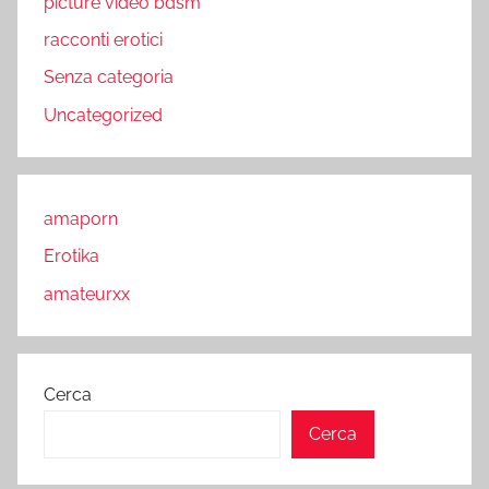
picture video bdsm
racconti erotici
Senza categoria
Uncategorized
amaporn
Erotika
amateurxx
Cerca
Cerca