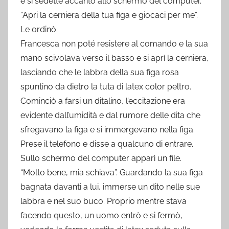
e si sedette accanto allo schermo del computer.
“Apri la cerniera della tua figa e giocaci per me”.
Le ordinò.
Francesca non poté resistere al comando e la sua
mano scivolava verso il basso e si aprì la cerniera,
lasciando che le labbra della sua figa rosa
spuntino da dietro la tuta di latex color peltro.
Cominciò a farsi un ditalino, l’eccitazione era
evidente dall’umidità e dal rumore delle dita che
sfregavano la figa e si immergevano nella figa.
Prese il telefono e disse a qualcuno di entrare.
Sullo schermo del computer apparì un file.
“Molto bene, mia schiava”. Guardando la sua figa
bagnata davanti a lui, immerse un dito nelle sue
labbra e nel suo buco. Proprio mentre stava
facendo questo, un uomo entrò e si fermò,