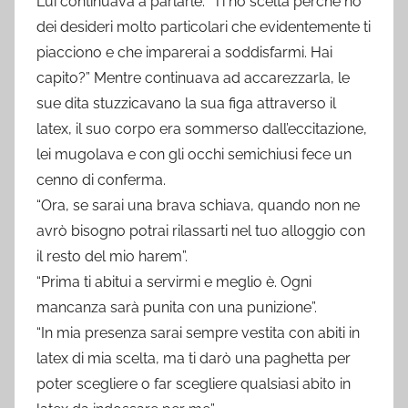
Lui continuava a parlarle: “Ti ho scelta perché ho
dei desideri molto particolari che evidentemente ti
piacciono e che imparerai a soddisfarmi. Hai
capito?” Mentre continuava ad accarezzarla, le
sue dita stuzzicavano la sua figa attraverso il
latex, il suo corpo era sommerso dall’eccitazione,
lei mugolava e con gli occhi semichiusi fece un
cenno di conferma.
“Ora, se sarai una brava schiava, quando non ne
avrò bisogno potrai rilassarti nel tuo alloggio con
il resto del mio harem”.
“Prima ti abitui a servirmi e meglio è. Ogni
mancanza sarà punita con una punizione”.
“In mia presenza sarai sempre vestita con abiti in
latex di mia scelta, ma ti darò una paghetta per
poter scegliere o far scegliere qualsiasi abito in