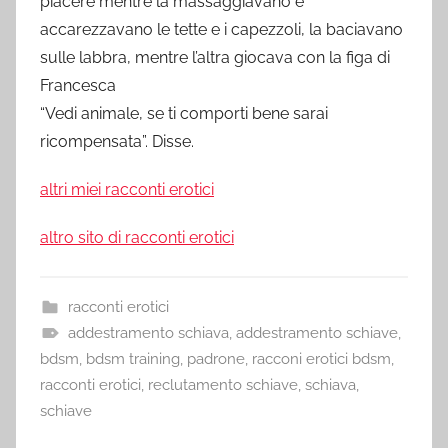
piacere mentre la massaggiavano e
accarezzavano le tette e i capezzoli, la baciavano
sulle labbra, mentre l’altra giocava con la figa di
Francesca
“Vedi animale, se ti comporti bene sarai
ricompensata”. Disse.
altri miei racconti erotici
altro sito di racconti erotici
racconti erotici
addestramento schiava
,
addestramento schiave
,
bdsm
,
bdsm training
,
padrone
,
racconi erotici bdsm
,
racconti erotici
,
reclutamento schiave
,
schiava
,
schiave