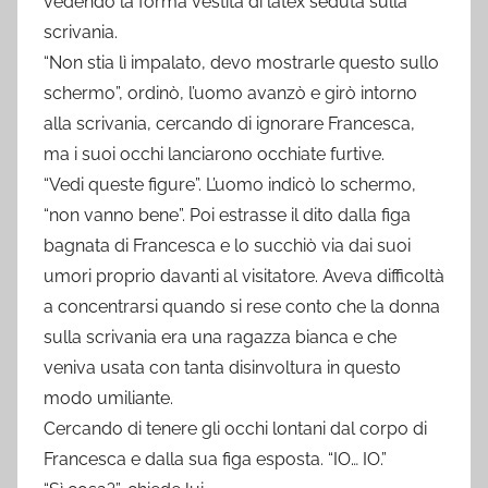
vedendo la forma vestita di latex seduta sulla
scrivania.
“Non stia lì impalato, devo mostrarle questo sullo
schermo”, ordinò, l’uomo avanzò e girò intorno
alla scrivania, cercando di ignorare Francesca,
ma i suoi occhi lanciarono occhiate furtive.
“Vedi queste figure”. L’uomo indicò lo schermo,
“non vanno bene”. Poi estrasse il dito dalla figa
bagnata di Francesca e lo succhiò via dai suoi
umori proprio davanti al visitatore. Aveva difficoltà
a concentrarsi quando si rese conto che la donna
sulla scrivania era una ragazza bianca e che
veniva usata con tanta disinvoltura in questo
modo umiliante.
Cercando di tenere gli occhi lontani dal corpo di
Francesca e dalla sua figa esposta. “IO… IO.”