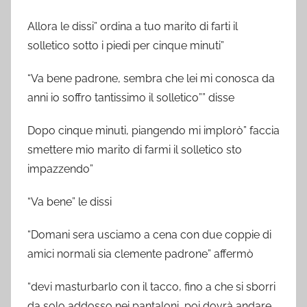
Allora le dissi” ordina a tuo marito di farti il
solletico sotto i piedi per cinque minuti”
“Va bene padrone, sembra che lei mi conosca da
anni io soffro tantissimo il solletico”” disse
Dopo cinque minuti, piangendo mi implorò” faccia
smettere mio marito di farmi il solletico sto
impazzendo”
“Va bene” le dissi
“Domani sera usciamo a cena con due coppie di
amici normali sia clemente padrone” affermò
“devi masturbarlo con il tacco, fino a che si sborri
da solo addosso nei pantaloni, poi dovrà andare