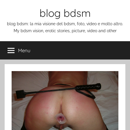
Salta
blog bdsm
al
contenuto
blog bdsm: la mia visione del bdsm, foto, video e molto altro.
My bdsm vision, erotic stories, picture, video and other
Menu