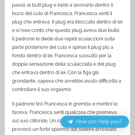
passò al butt plug e iniziò a lavorarlo dentro il
buco del culo di Francesca. Francesca sentì il
plug che entrava. Il plug era bloccato dentro di lei
e si rese conto che questo plug aveva due bulbi.
Il padrone le diede due rapidi sculaccioni sulla
parte posteriore del culo e spinse il plug più a
fondo dentro di lei. Francesca sussultò per la
doppia sensazione della sculacciata e del plug
che entrava dentro di lei. Con la figa già
grondante, sapeva che avrebbe avuto difficoltà a
controllare il suo orgasmo
Il padrone tirò Francesca in grembo e mentre lo
faceva, Francesca sentì qualcosa che premeva
sul suo clitoride. Un rapido colpo sul culo le
How can I help you?
provocò un forte spasmo dal sedere arrossato