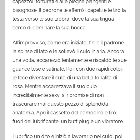
capezzoli torturati e alle pieghe piangenti e
bisognose. Il padrone le afferrò i capelli e le tirò la
testa verso le sue labbra, dove la sua lingua
cercò di dominare la sua bocca.
All’improvviso, come era iniziato, finì e il padrone
la spinse di lato e le sollevò il culo in aria. Ancora
una volta, accarezzò lentamente e riscaldò le sue
guance tese e satinate. Poi, con due rapidi colpi,
le fece diventare il culo di una bella tonalità di
rosa. Mentre accarezzava il suo culo
incredibilmente sexy, si ripromise di non
trascurare mai questo pezzo di splendida
anatomia. Aprì il cassetto del comodino e tirò
fuori del lubrificante, un butt plug e un vibratore.
Lubrificò un dito e iniziò a lavorarlo nel culo, poi