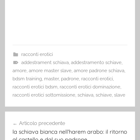
racconti erotici
addestrament schiava
,
addestramento schiave
,
amore
,
amore master slave
,
amore padrone schiava
,
bdsm training
,
master
,
padrone
,
racconti erotici
,
racconti erotici bdsm
,
racconti erotici dominazione
,
racconti erotici sottomissione
,
schiava
,
schiave
,
slave
Navigazione
Articolo precedente
articoli
la schiava bianca nell’harem arabo: il ritorno
al castello e dal suo padrone