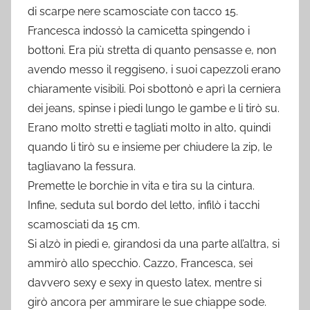
di scarpe nere scamosciate con tacco 15.
Francesca indossò la camicetta spingendo i
bottoni. Era più stretta di quanto pensasse e, non
avendo messo il reggiseno, i suoi capezzoli erano
chiaramente visibili. Poi sbottonò e aprì la cerniera
dei jeans, spinse i piedi lungo le gambe e li tirò su.
Erano molto stretti e tagliati molto in alto, quindi
quando li tirò su e insieme per chiudere la zip, le
tagliavano la fessura.
Premette le borchie in vita e tira su la cintura.
Infine, seduta sul bordo del letto, infilò i tacchi
scamosciati da 15 cm.
Si alzò in piedi e, girandosi da una parte all’altra, si
ammirò allo specchio. Cazzo, Francesca, sei
davvero sexy e sexy in questo latex, mentre si
girò ancora per ammirare le sue chiappe sode.