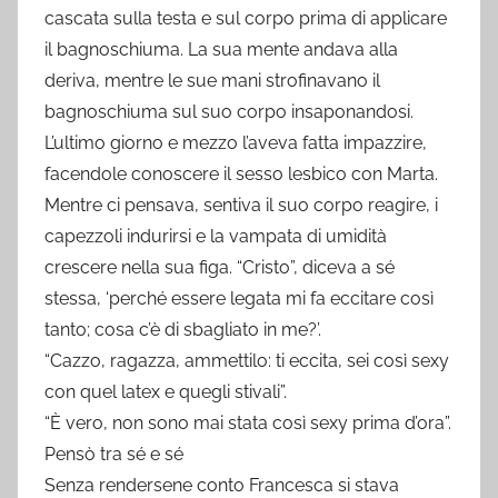
cascata sulla testa e sul corpo prima di applicare
il bagnoschiuma. La sua mente andava alla
deriva, mentre le sue mani strofinavano il
bagnoschiuma sul suo corpo insaponandosi.
L’ultimo giorno e mezzo l’aveva fatta impazzire,
facendole conoscere il sesso lesbico con Marta.
Mentre ci pensava, sentiva il suo corpo reagire, i
capezzoli indurirsi e la vampata di umidità
crescere nella sua figa. “Cristo”, diceva a sé
stessa, ‘perché essere legata mi fa eccitare così
tanto; cosa c’è di sbagliato in me?’.
“Cazzo, ragazza, ammettilo: ti eccita, sei così sexy
con quel latex e quegli stivali”.
“È vero, non sono mai stata così sexy prima d’ora”.
Pensò tra sé e sé
Senza rendersene conto Francesca si stava