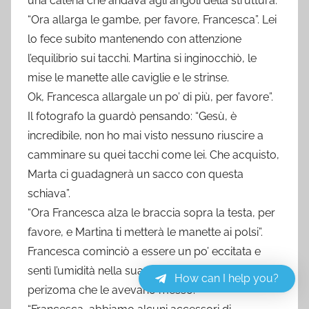
una catena che andava agli angoli della struttura.
“Ora allarga le gambe, per favore, Francesca”. Lei
lo fece subito mantenendo con attenzione
l’equilibrio sui tacchi. Martina si inginocchiò, le
mise le manette alle caviglie e le strinse.
Ok, Francesca allargale un po’ di più, per favore”.
Il fotografo la guardò pensando: “Gesù, è
incredibile, non ho mai visto nessuno riuscire a
camminare su quei tacchi come lei. Che acquisto,
Marta ci guadagnerà un sacco con questa
schiava”.
“Ora Francesca alza le braccia sopra la testa, per
favore, e Martina ti metterà le manette ai polsi”.
Francesca cominciò a essere un po’ eccitata e
sentì l’umidità nella sua figa e sul piccolo
How can I help you?
perizoma che le avevano messo.