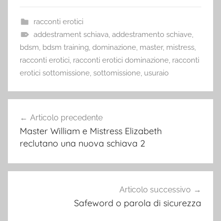
racconti erotici
addestrament schiava
,
addestramento schiave
,
bdsm
,
bdsm training
,
dominazione
,
master
,
mistress
,
racconti erotici
,
racconti erotici dominazione
,
racconti
erotici sottomissione
,
sottomissione
,
usuraio
Navigazione
Articolo precedente
articoli
Master William e Mistress Elizabeth
reclutano una nuova schiava 2
Articolo successivo
Safeword o parola di sicurezza