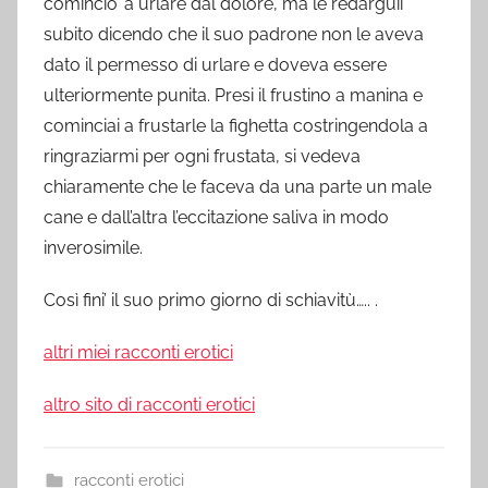
comincio’ a urlare dal dolore, ma le redarguii
subito dicendo che il suo padrone non le aveva
dato il permesso di urlare e doveva essere
ulteriormente punita. Presi il frustino a manina e
cominciai a frustarle la fighetta costringendola a
ringraziarmi per ogni frustata, si vedeva
chiaramente che le faceva da una parte un male
cane e dall’altra l’eccitazione saliva in modo
inverosimile.
Così fini’ il suo primo giorno di schiavitù….. .
altri miei racconti erotici
altro sito di racconti erotici
racconti erotici